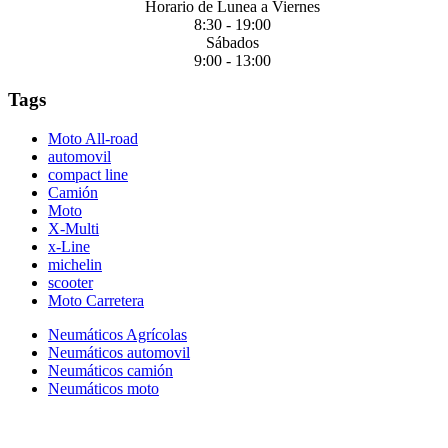
Horario de Lunea a Viernes
8:30 - 19:00
Sábados
9:00 - 13:00
Tags
Moto All-road
automovil
compact line
Camión
Moto
X-Multi
x-Line
michelin
scooter
Moto Carretera
Neumáticos Agrícolas
Neumáticos automovil
Neumáticos camión
Neumáticos moto