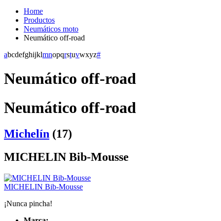
Home
Productos
Neumáticos moto
Neumático off-road
a
b
c
d
e
f
g
h
i
j
k
l
m
n
o
p
q
r
s
t
u
v
w
x
y
z
#
Neumático off-road
Neumático off-road
Michelín
(17)
MICHELIN Bib-Mousse
MICHELIN Bib-Mousse
¡Nunca pincha!
Marca: