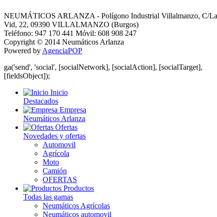
NEUMÁTICOS ARLANZA - Polígono Industrial Villalmanzo, C/L
Vid, 22, 09390 VILLALMANZO (Burgos)
Teléfono: 947 170 441 Móvil: 608 908 247
Copyright © 2014 Neumáticos Arlanza
Powered by
AgenciaPOP
ga('send', 'social', [socialNetwork], [socialAction], [socialTarget],
[fieldsObject]);
Inicio
Destacados
Empresa
Neumáticos Arlanza
Ofertas
Novedades y ofertas
Automovil
Agrícola
Moto
Camión
OFERTAS
Productos
Todas las gamas
Neumáticos Agrícolas
Neumáticos automovil